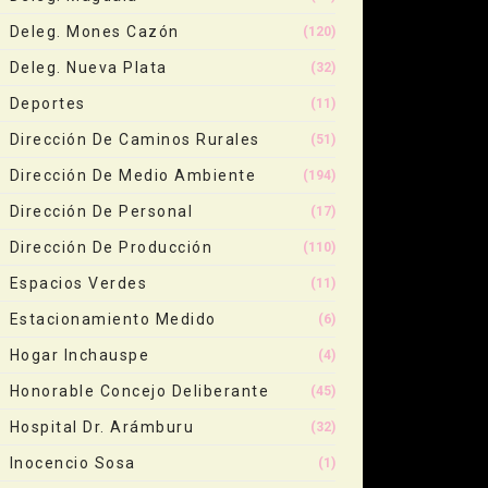
Deleg. Mones Cazón
(120)
Deleg. Nueva Plata
(32)
Deportes
(11)
Dirección De Caminos Rurales
(51)
Dirección De Medio Ambiente
(194)
Dirección De Personal
(17)
Dirección De Producción
(110)
Espacios Verdes
(11)
Estacionamiento Medido
(6)
Hogar Inchauspe
(4)
Honorable Concejo Deliberante
(45)
Hospital Dr. Arámburu
(32)
Inocencio Sosa
(1)