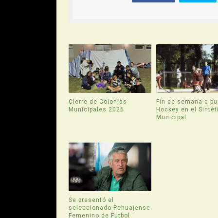
Cierre de Colonias
Fin de semana a pu
Municipales 2026
Hockey en el Sintét
Municipal
Se presentó el
seleccionado Pehuajense
Femenino de Fútbol