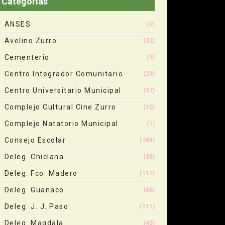
Categorias
ANSES
(2)
Avelino Zurro
(32)
Cementerio
(5)
Centro Integrador Comunitario
(28)
Centro Universitario Municipal
(57)
Complejo Cultural Cine Zurro
(10)
Complejo Natatorio Municipal
(1)
Consejo Escolar
(184)
Deleg. Chiclana
(38)
Deleg. Fco. Madero
(117)
Deleg. Guanaco
(66)
Deleg. J. J. Paso
(111)
Deleg. Magdala
(45)