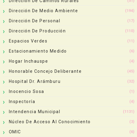
Dirección De Caminos Rurales
(51)
Dirección De Medio Ambiente
(194)
Dirección De Personal
(17)
Dirección De Producción
(110)
Espacios Verdes
(11)
Estacionamiento Medido
(6)
Hogar Inchauspe
(4)
Honorable Concejo Deliberante
(45)
Hospital Dr. Arámburu
(32)
Inocencio Sosa
(1)
Inspectoría
(4)
Intendencia Municipal
(1131)
Núcleo De Acceso Al Conocimiento
(3)
OMIC
(6)