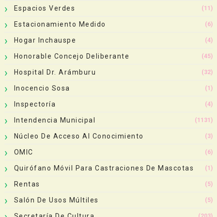
Espacios Verdes
(11)
Estacionamiento Medido
(6)
Hogar Inchauspe
(4)
Honorable Concejo Deliberante
(45)
Hospital Dr. Arámburu
(32)
Inocencio Sosa
(1)
Inspectoría
(4)
Intendencia Municipal
(1131)
Núcleo De Acceso Al Conocimiento
(3)
OMIC
(6)
Quirófano Móvil Para Castraciones De Mascotas
(1)
Rentas
(5)
Salón De Usos Múltiles
(5)
Secretaría De Cultura
(203)