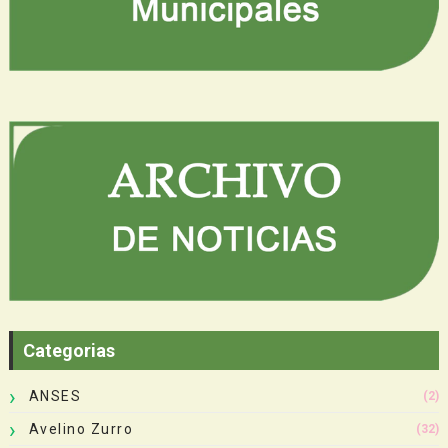
Categorias
ANSES
(2)
Avelino Zurro
(32)