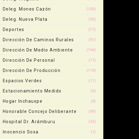
Deleg. Mones Cazón
(120)
Deleg. Nueva Plata
(32)
Deportes
(11)
Dirección De Caminos Rurales
(51)
Dirección De Medio Ambiente
(194)
Dirección De Personal
(17)
Dirección De Producción
(110)
Espacios Verdes
(11)
Estacionamiento Medido
(6)
Hogar Inchauspe
(4)
Honorable Concejo Deliberante
(45)
Hospital Dr. Arámburu
(32)
Inocencio Sosa
(1)