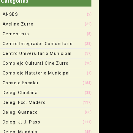
Categorias
ANSES
(2)
Avelino Zurro
(32)
Cementerio
(5)
Centro Integrador Comunitario
(28)
Centro Universitario Municipal
(57)
Complejo Cultural Cine Zurro
(10)
Complejo Natatorio Municipal
(1)
Consejo Escolar
(184)
Deleg. Chiclana
(38)
Deleg. Fco. Madero
(117)
Deleg. Guanaco
(66)
Deleg. J. J. Paso
(111)
Deleg. Magdala
(45)