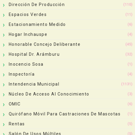
Dirección De Producción
(110)
Espacios Verdes
(11)
Estacionamiento Medido
(6)
Hogar Inchauspe
(4)
Honorable Concejo Deliberante
(45)
Hospital Dr. Arámburu
(32)
Inocencio Sosa
(1)
Inspectoría
(4)
Intendencia Municipal
(1131)
Núcleo De Acceso Al Conocimiento
(3)
OMIC
(6)
Quirófano Móvil Para Castraciones De Mascotas
(1)
Rentas
(5)
Salón De Usos Múltiles
(5)