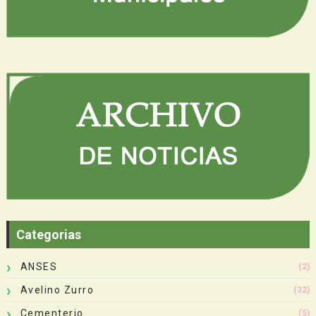
Categorias
ANSES
(2)
Avelino Zurro
(32)
Cementerio
(5)