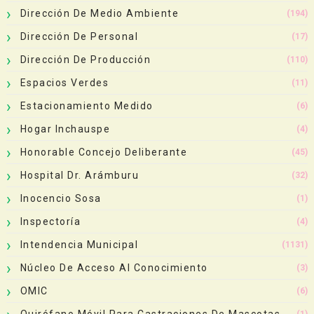
Dirección De Medio Ambiente
(194)
Dirección De Personal
(17)
Dirección De Producción
(110)
Espacios Verdes
(11)
Estacionamiento Medido
(6)
Hogar Inchauspe
(4)
Honorable Concejo Deliberante
(45)
Hospital Dr. Arámburu
(32)
Inocencio Sosa
(1)
Inspectoría
(4)
Intendencia Municipal
(1131)
Núcleo De Acceso Al Conocimiento
(3)
OMIC
(6)
Quirófano Móvil Para Castraciones De Mascotas
(1)