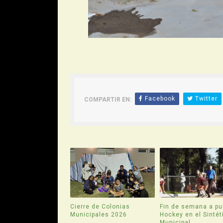
Facebook
Twitter
COMPARTIR EN:
Cierre de Colonias
Fin de semana a pu
Municipales 2026
Hockey en el Sintét
Municipal