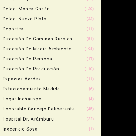
Deleg. Mones Cazón
(120)
Deleg. Nueva Plata
(32)
Deportes
(11)
Dirección De Caminos Rurales
(51)
Dirección De Medio Ambiente
(194)
Dirección De Personal
(17)
Dirección De Producción
(110)
Espacios Verdes
(11)
Estacionamiento Medido
(6)
Hogar Inchauspe
(4)
Honorable Concejo Deliberante
(45)
Hospital Dr. Arámburu
(32)
Inocencio Sosa
(1)