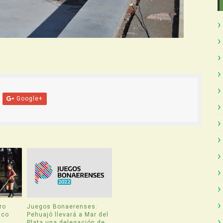
Google+
ro
Juegos Bonaerenses:
ico
Pehuajó llevará a Mar del
Plata una delegación de