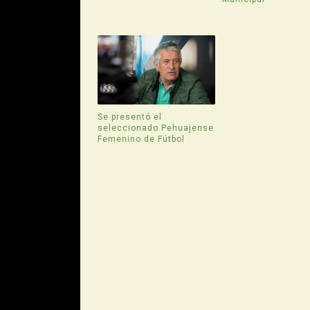
Se presentó el
seleccionado Pehuajense
Femenino de Fútbol