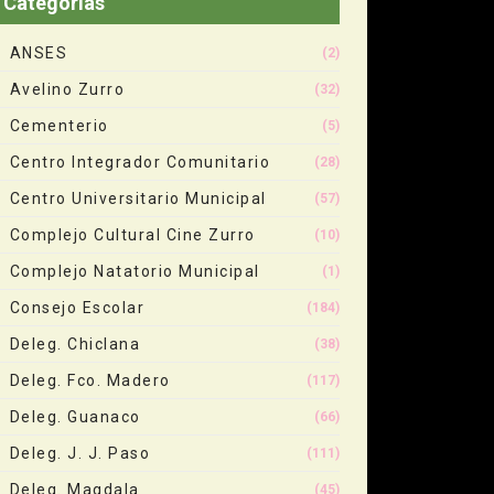
Categorias
ANSES
(2)
Avelino Zurro
(32)
Cementerio
(5)
Centro Integrador Comunitario
(28)
Centro Universitario Municipal
(57)
Complejo Cultural Cine Zurro
(10)
Complejo Natatorio Municipal
(1)
Consejo Escolar
(184)
Deleg. Chiclana
(38)
Deleg. Fco. Madero
(117)
Deleg. Guanaco
(66)
Deleg. J. J. Paso
(111)
Deleg. Magdala
(45)