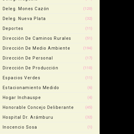
Deleg. Mones Cazón
(120)
Deleg. Nueva Plata
(32)
Deportes
(11)
Dirección De Caminos Rurales
(51)
Dirección De Medio Ambiente
(194)
Dirección De Personal
(17)
Dirección De Producción
(110)
Espacios Verdes
(11)
Estacionamiento Medido
(6)
Hogar Inchauspe
(4)
Honorable Concejo Deliberante
(45)
Hospital Dr. Arámburu
(32)
Inocencio Sosa
(1)