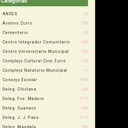
Categorias
ANSES
(2)
Avelino Zurro
(32)
Cementerio
(5)
Centro Integrador Comunitario
(28)
Centro Universitario Municipal
(57)
Complejo Cultural Cine Zurro
(10)
Complejo Natatorio Municipal
(1)
Consejo Escolar
(184)
Deleg. Chiclana
(38)
Deleg. Fco. Madero
(117)
Deleg. Guanaco
(66)
Deleg. J. J. Paso
(111)
Deleg. Magdala
(45)