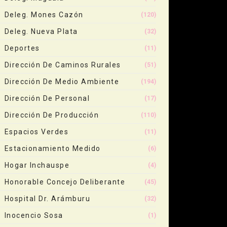
Deleg. Mones Cazón
(120)
Deleg. Nueva Plata
(32)
Deportes
(11)
Dirección De Caminos Rurales
(51)
Dirección De Medio Ambiente
(194)
Dirección De Personal
(17)
Dirección De Producción
(110)
Espacios Verdes
(11)
Estacionamiento Medido
(6)
Hogar Inchauspe
(4)
Honorable Concejo Deliberante
(45)
Hospital Dr. Arámburu
(32)
Inocencio Sosa
(1)