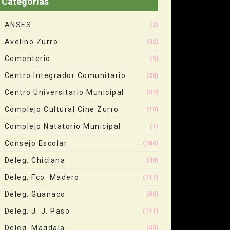
Categorias
ANSES
(2)
Avelino Zurro
(32)
Cementerio
(5)
Centro Integrador Comunitario
(28)
Centro Universitario Municipal
(57)
Complejo Cultural Cine Zurro
(10)
Complejo Natatorio Municipal
(1)
Consejo Escolar
(184)
Deleg. Chiclana
(38)
Deleg. Fco. Madero
(117)
Deleg. Guanaco
(66)
Deleg. J. J. Paso
(111)
Deleg. Magdala
(45)