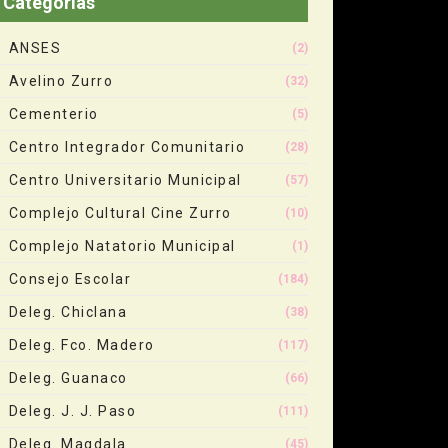
Categorias
ANSES
(2)
Avelino Zurro
(32)
Cementerio
(5)
Centro Integrador Comunitario
(28)
Centro Universitario Municipal
(57)
Complejo Cultural Cine Zurro
(10)
Complejo Natatorio Municipal
(1)
Consejo Escolar
(184)
Deleg. Chiclana
(38)
Deleg. Fco. Madero
(117)
Deleg. Guanaco
(66)
Deleg. J. J. Paso
(111)
Deleg. Magdala
(45)