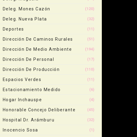
Deleg. Mones Cazón
(120)
Deleg. Nueva Plata
(32)
Deportes
(11)
Dirección De Caminos Rurales
(51)
Dirección De Medio Ambiente
(194)
Dirección De Personal
(17)
Dirección De Producción
(110)
Espacios Verdes
(11)
Estacionamiento Medido
(6)
Hogar Inchauspe
(4)
Honorable Concejo Deliberante
(45)
Hospital Dr. Arámburu
(32)
Inocencio Sosa
(1)