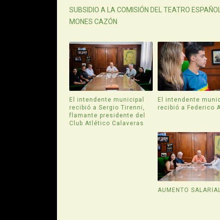
SUBSIDIO A LA COMISIÓN DEL TEATRO ESPAÑOL
MONES CAZÓN
El intendente municipal
El intendente munic
recibió a Sergio Tirenni,
recibió a Federico 
flamante presidente del
Club Atlético Calaveras
AUMENTO SALARIA