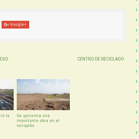
Google+
Atras
CESO
CENTRO DE RECICLADO
ió la
Se aproxima una
e
importante obra en el
terraplén