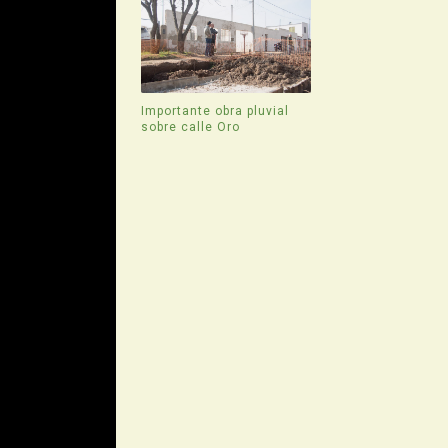
Importante obra pluvial
sobre calle Oro