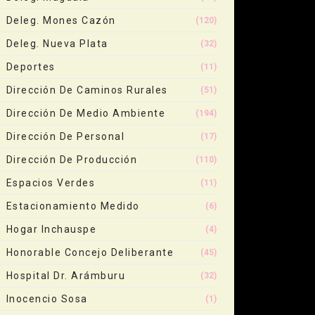
Deleg. Mones Cazón
(120)
Deleg. Nueva Plata
(32)
Deportes
(11)
Dirección De Caminos Rurales
(51)
Dirección De Medio Ambiente
(194)
Dirección De Personal
(17)
Dirección De Producción
(110)
Espacios Verdes
(11)
Estacionamiento Medido
(6)
Hogar Inchauspe
(4)
Honorable Concejo Deliberante
(45)
Hospital Dr. Arámburu
(32)
Inocencio Sosa
(1)