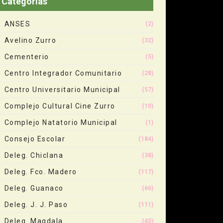
Categorias
ANSES
(2)
Avelino Zurro
(32)
Cementerio
(5)
Centro Integrador Comunitario
(28)
Centro Universitario Municipal
(57)
Complejo Cultural Cine Zurro
(10)
Complejo Natatorio Municipal
(1)
Consejo Escolar
(184)
Deleg. Chiclana
(38)
Deleg. Fco. Madero
(117)
Deleg. Guanaco
(66)
Deleg. J. J. Paso
(111)
Deleg. Magdala
(45)