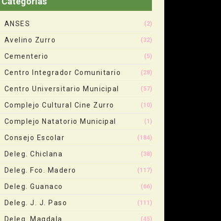
Categorias
ANSES
(2)
Avelino Zurro
(32)
Cementerio
(5)
Centro Integrador Comunitario
(28)
Centro Universitario Municipal
(57)
Complejo Cultural Cine Zurro
(10)
Complejo Natatorio Municipal
(1)
Consejo Escolar
(184)
Deleg. Chiclana
(38)
Deleg. Fco. Madero
(117)
Deleg. Guanaco
(66)
Deleg. J. J. Paso
(111)
Deleg. Magdala
(45)