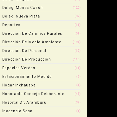
Deleg. Mones Cazón
(120)
Deleg. Nueva Plata
(32)
Deportes
(11)
Dirección De Caminos Rurales
(51)
Dirección De Medio Ambiente
(194)
Dirección De Personal
(17)
Dirección De Producción
(110)
Espacios Verdes
(11)
Estacionamiento Medido
(6)
Hogar Inchauspe
(4)
Honorable Concejo Deliberante
(45)
Hospital Dr. Arámburu
(32)
Inocencio Sosa
(1)