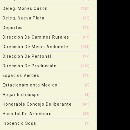
Deleg. Mones Cazón
(120)
Deleg. Nueva Plata
(32)
Deportes
(11)
Dirección De Caminos Rurales
(51)
Dirección De Medio Ambiente
(194)
Dirección De Personal
(17)
Dirección De Producción
(110)
Espacios Verdes
(11)
Estacionamiento Medido
(6)
Hogar Inchauspe
(4)
Honorable Concejo Deliberante
(45)
Hospital Dr. Arámburu
(32)
Inocencio Sosa
(1)