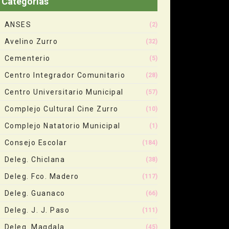
Categorias
ANSES
(2)
Avelino Zurro
(32)
Cementerio
(5)
Centro Integrador Comunitario
(28)
Centro Universitario Municipal
(57)
Complejo Cultural Cine Zurro
(10)
Complejo Natatorio Municipal
(1)
Consejo Escolar
(184)
Deleg. Chiclana
(38)
Deleg. Fco. Madero
(117)
Deleg. Guanaco
(66)
Deleg. J. J. Paso
(111)
Deleg. Magdala
(45)