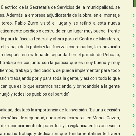
éctrico de la Secretaría de Servicios de la municipalidad, se
es. Además la empresa adjudicataria de la obra, en el montaje
toreo. Pablo Zurro visitó el lugar y se refirió a esta nueva
prácticamente perdido o destruido en un lugar muy bueno, frente
rlo para la fiscalía federal, y ahora para el Centro de Monitoreo,
el trabajo de la policía y las fuerzas coordinadas, la renovación
un después en materia de seguridad en el partido de Pehuajó,
el trabajo en conjunto con la justicia que es muy bueno y muy
tiempo, trabajo y dedicación, se pueda implementar para todo
stión trabajando por y para toda la gente, y así con todo lo que
ezcan que es lo que estamos haciendo, y brindándole a la gente
uajó y todos los pueblos del partido".
alidad, destacó la importancia de la inversión: "Es una decisión
oblemática de seguridad, que incluye cámaras en Mones Cazon,
e reconocimiento de patentes, y la vigilancia en los accesos a
leva mucho trabajo y dedicación que fundamentalmente traerá