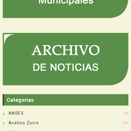
Categorias
ANSES
(2)
Avelino Zurro
(32)