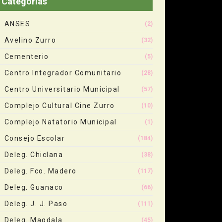
Categorias
ANSES
(2)
Avelino Zurro
(32)
Cementerio
(5)
Centro Integrador Comunitario
(28)
Centro Universitario Municipal
(57)
Complejo Cultural Cine Zurro
(10)
Complejo Natatorio Municipal
(1)
Consejo Escolar
(184)
Deleg. Chiclana
(38)
Deleg. Fco. Madero
(117)
Deleg. Guanaco
(66)
Deleg. J. J. Paso
(111)
Deleg. Magdala
(45)