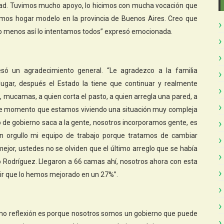
idad. Tuvimos mucho apoyo, lo hicimos con mucha vocación que
uimos hogar modelo en la provincia de Buenos Aires. Creo que
o menos así lo intentamos todos” expresó emocionada.
resó un agradecimiento general. “Le agradezco a la familia
ugar, después el Estado la tiene que continuar y realmente
 mucamas, a quien corta el pasto, a quien arregla una pared, a
ste momento que estamos viviendo una situación muy compleja
to de gobierno saca a la gente, nosotros incorporamos gente, es
un orgullo mi equipo de trabajo porque tratamos de cambiar
ejor, ustedes no se olviden que el último arreglo que se había
o Rodríguez. Llegaron a 66 camas ahí, nosotros ahora con esta
ir que lo hemos mejorado en un 27%”.
mo reflexión es porque nosotros somos un gobierno que puede