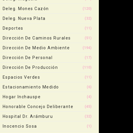
Deleg. Mones Cazón
(120)
Deleg. Nueva Plata
(32)
Deportes
(11)
Dirección De Caminos Rurales
(51)
Dirección De Medio Ambiente
(194)
Dirección De Personal
(17)
Dirección De Producción
(110)
Espacios Verdes
(11)
Estacionamiento Medido
(6)
Hogar Inchauspe
(4)
Honorable Concejo Deliberante
(45)
Hospital Dr. Arámburu
(32)
Inocencio Sosa
(1)