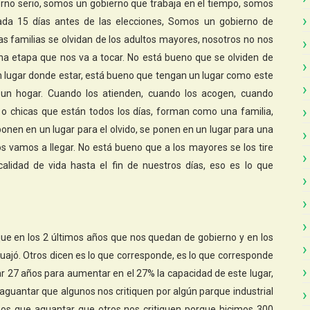
rno serio, somos un gobierno que trabaja en el tiempo, somos
da 15 días antes de las elecciones, Somos un gobierno de
s familias se olvidan de los adultos mayores, nosotros no nos
na etapa que nos va a tocar. No está bueno que se olviden de
n lugar donde estar, está bueno que tengan un lugar como este
 un hogar. Cuando los atienden, cuando los acogen, cuando
o chicas que están todos los días, forman como una familia,
ponen en un lugar para el olvido, se ponen en un lugar para una
dos vamos a llegar. No está bueno que a los mayores se los tire
alidad de vida hasta el fin de nuestros días, eso es lo que
ue en los 2 últimos años que nos quedan de gobierno y en los
jó. Otros dicen es lo que corresponde, es lo que corresponde
rar 27 años para aumentar en el 27% la capacidad de este lugar,
 aguantar que algunos nos critiquen por algún parque industrial
emos que aguantar que otros nos critiquen porque hicimos 300