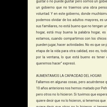
gustar o no puede gustar pero somos un gobie
un gobierno que no traemos una obra pensa
voluntad. Y en este gobierno, donde muchísima
podemos olvidar de los adultos mayores, es u
sus familiares, no está bueno que no tengan u
hogar, está muy buena la palabra hogar, es
estamos, cuando compartimos con los chicos 
pueden jugar, hacer actividades. No es que se 
etapa de la vida para otra calidad, eso es, to
por la ventana, lo que está bueno es tener c
queremos hacer” expresó.
AUMENTAMOS LA CAPACIDAD DEL HOGAR
Fallamos en algunas cosas, pero acuérdense q
10 años anteriores nos hemos matado por Pehua
pero otros no lo hicieron. Si tuvimos que espe
quiere decir que no lo hicieron, si tenemos que
quiere decir que otros no lo hicieron, si ten