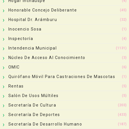
Hogar Inchauspe
(4)
Honorable Concejo Deliberante
(45)
Hospital Dr. Arámburu
(32)
Inocencio Sosa
(1)
Inspectoría
(4)
Intendencia Municipal
(1131)
Núcleo De Acceso Al Conocimiento
(3)
OMIC
(6)
Quirófano Móvil Para Castraciones De Mascotas
(1)
Rentas
(5)
Salón De Usos Múltiles
(5)
Secretaría De Cultura
(203)
Secretaría De Deportes
(433)
Secretaría De Desarrollo Humano
(187)