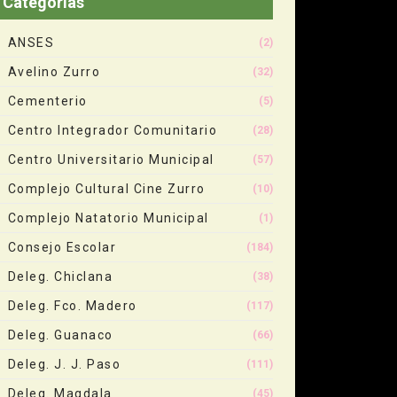
Categorias
ANSES
(2)
Avelino Zurro
(32)
Cementerio
(5)
Centro Integrador Comunitario
(28)
Centro Universitario Municipal
(57)
Complejo Cultural Cine Zurro
(10)
Complejo Natatorio Municipal
(1)
Consejo Escolar
(184)
Deleg. Chiclana
(38)
Deleg. Fco. Madero
(117)
Deleg. Guanaco
(66)
Deleg. J. J. Paso
(111)
Deleg. Magdala
(45)