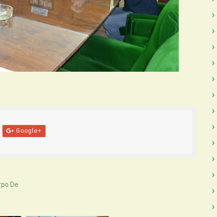
Google+
rpo De