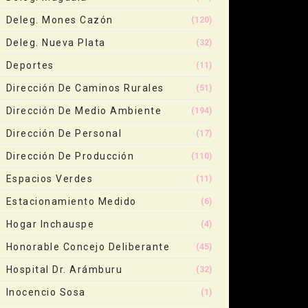
Deleg. Mones Cazón
(120)
Deleg. Nueva Plata
(32)
Deportes
(11)
Dirección De Caminos Rurales
(51)
Dirección De Medio Ambiente
(194)
Dirección De Personal
(17)
Dirección De Producción
(110)
Espacios Verdes
(11)
Estacionamiento Medido
(6)
Hogar Inchauspe
(4)
Honorable Concejo Deliberante
(45)
Hospital Dr. Arámburu
(32)
Inocencio Sosa
(1)