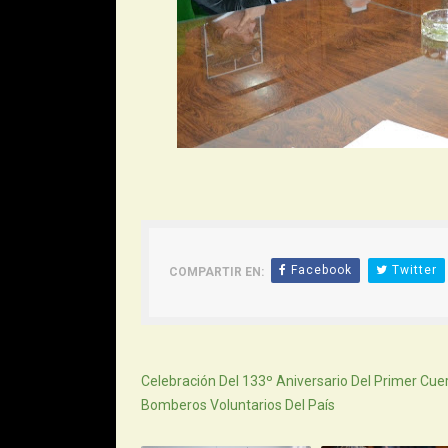
Facebook
Twitter
COMPARTIR EN:
Siguiente
Celebración Del 133º Aniversario Del Primer Cue
Bomberos Voluntarios Del País