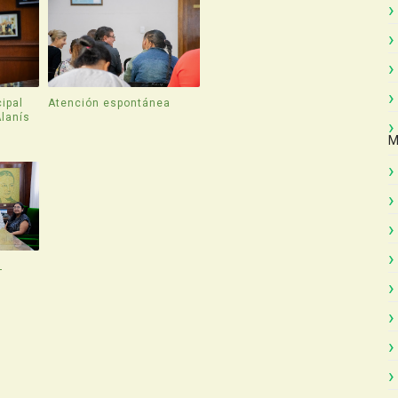
ipal
Atención espontánea
Alanís
M
L